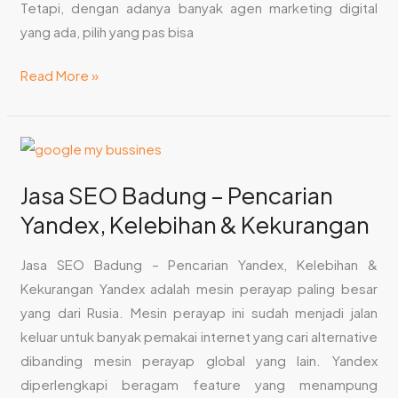
Tetapi, dengan adanya banyak agen marketing digital
yang ada, pilih yang pas bisa
Read More »
Jasa
SEO
Jasa SEO Badung – Pencarian
Badung
–
Yandex, Kelebihan & Kekurangan
Pencarian
Jasa SEO Badung – Pencarian Yandex, Kelebihan &
Yandex,
Kekurangan Yandex adalah mesin perayap paling besar
Kelebihan
yang dari Rusia. Mesin perayap ini sudah menjadi jalan
&
keluar untuk banyak pemakai internet yang cari alternative
Kekurangan
dibanding mesin perayap global yang lain. Yandex
diperlengkapi beragam feature yang menampung