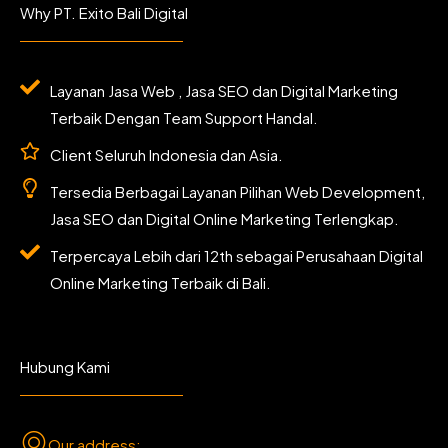
b
a
t
u
Why PT. Exito Bali Digital
o
g
e
b
o
r
r
e
k
a
m
Layanan Jasa Web , Jasa SEO dan Digital Marketing
Terbaik Dengan Team Support Handal.
Client Seluruh Indonesia dan Asia.
Tersedia Berbagai Layanan Pilihan Web Development,
Jasa SEO dan Digital Online Marketing Terlengkap.
Terpercaya Lebih dari 12th sebagai Perusahaan Digital
Online Marketing Terbaik di Bali.
Hubung Kami
Our address: