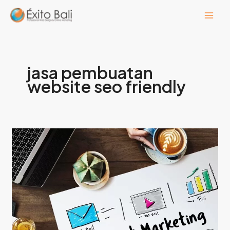
Lewati
ke
konten
jasa pembuatan
website seo friendly
Berikut
Jasa
Pembuatan
Website
Professional
di
Kota