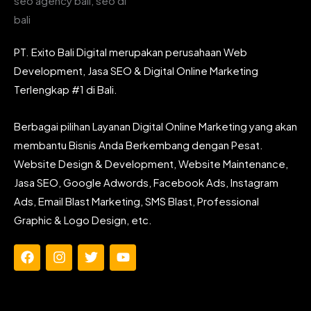
PT. Exito Bali Digital merupakan perusahaan Web
Development, Jasa SEO & Digital Online Marketing
Terlengkap #1 di Bali.
Berbagai pilihan Layanan Digital Online Marketing yang akan
membantu Bisnis Anda Berkembang dengan Pesat.
Website Design & Development, Website Maintenance,
Jasa SEO, Google Adwords, Facebook Ads, Instagram
Ads, Email Blast Marketing, SMS Blast, Professional
Graphic & Logo Design, etc.
F
I
T
Y
a
n
w
o
c
s
i
u
e
t
t
t