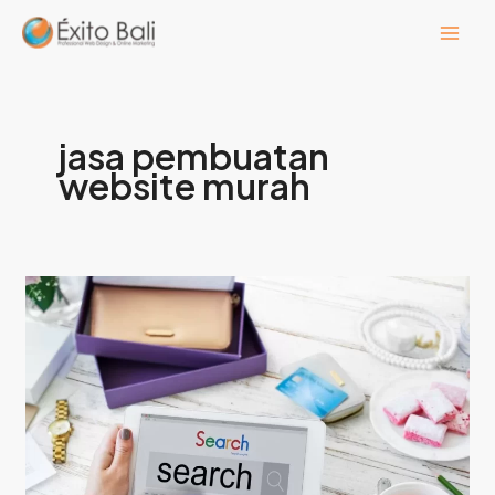
Lewati
ke
konten
jasa pembuatan
website murah
Exito
Bali
Tawarkan
Jasa
Website
Murah
Bali