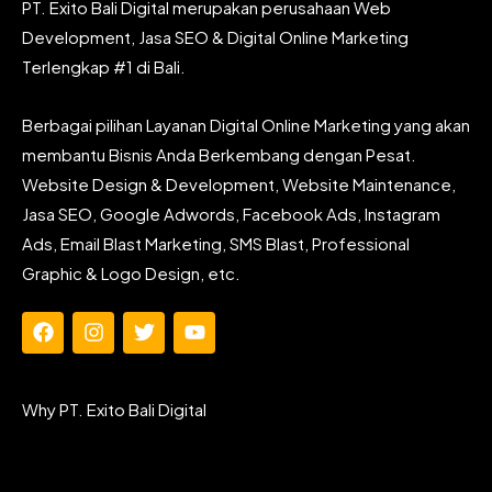
PT. Exito Bali Digital merupakan perusahaan Web
Development, Jasa SEO & Digital Online Marketing
Terlengkap #1 di Bali.
Berbagai pilihan Layanan Digital Online Marketing yang akan
membantu Bisnis Anda Berkembang dengan Pesat.
Website Design & Development, Website Maintenance,
Jasa SEO, Google Adwords, Facebook Ads, Instagram
Ads, Email Blast Marketing, SMS Blast, Professional
Graphic & Logo Design, etc.
F
I
T
Y
a
n
w
o
c
s
i
u
e
t
t
t
Why PT. Exito Bali Digital
b
a
t
u
o
g
e
b
o
r
r
e