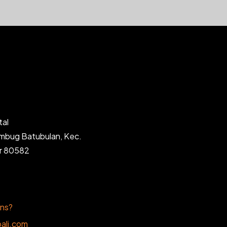
tal
ambug Batubulan, Kec.
ar 80582
ons?
ali.com