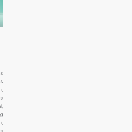
as
s
o,
is
i,
ng
i,
is