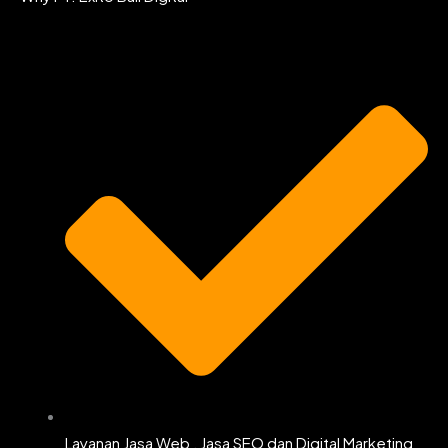
b
a
t
u
o
g
e
b
o
r
r
e
k
a
m
Layanan Jasa Web , Jasa SEO dan Digital Marketing