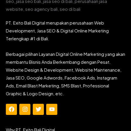
PT. Exito Bali Digital merupakan perusahaan Web
Development, Jasa SEO & Digital Online Marketing
Terlengkap #1 di Bali.
Berbagai pilihan Layanan Digital Online Marketing yang akan
membantu Bisnis Anda Berkembang dengan Pesat.
Website Design & Development, Website Maintenance,
Jasa SEO, Google Adwords, Facebook Ads, Instagram
Ads, Email Blast Marketing, SMS Blast, Professional
Graphic & Logo Design, etc.
F
I
T
Y
a
n
w
o
c
s
i
u
e
t
t
t
Why PT. Exito Bali Digital