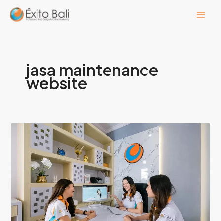
Lewati
ke
konten
jasa maintenance
website
Jasa
Maintenance
Website
Bali:
Percayakan
Exito
Bali