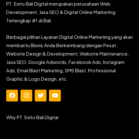
PT. Exito Bali Digital merupakan perusahaan Web
Development, Jasa SEO & Digital Online Marketing
Terlengkap #1 di Bali.
Berbagai pilihan Layanan Digital Online Marketing yang akan
membantu Bisnis Anda Berkembang dengan Pesat.
Website Design & Development, Website Maintenance,
Jasa SEO, Google Adwords, Facebook Ads, Instagram
Ads, Email Blast Marketing, SMS Blast, Professional
Graphic & Logo Design, etc.
F
I
T
Y
a
n
w
o
c
s
i
u
e
t
t
t
Why PT. Exito Bali Digital
b
a
t
u
o
g
e
b
o
r
r
e