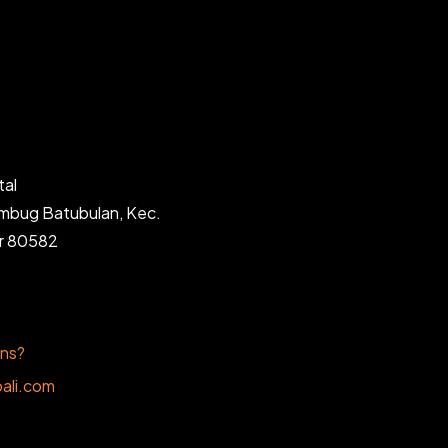
tal
ambug Batubulan, Kec.
ar 80582
ons?
ali.com