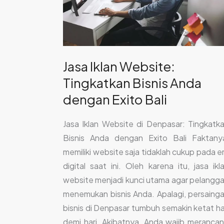
Anda
dengan
Exito
Bali
Jasa Iklan Website:
Tingkatkan Bisnis Anda
dengan Exito Bali
Jasa Iklan Website di Denpasar: Tingkatk
Bisnis Anda dengan Exito Bali Faktany
memiliki website saja tidaklah cukup pada e
digital saat ini. Oleh karena itu, jasa ikl
website menjadi kunci utama agar pelangg
menemukan bisnis Anda. Apalagi, persaing
bisnis di Denpasar tumbuh semakin ketat ha
demi hari. Akibatnya, Anda wajib meranca