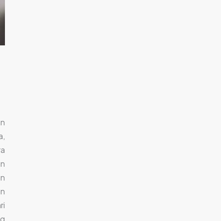
an
a,
ra
an
an
an
ri
ng