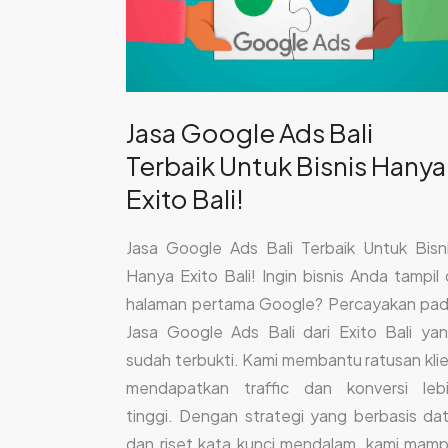
Untuk
Bisnis
Hanya
Exito
Jasa Google Ads Bali
Bali!
Terbaik Untuk Bisnis Hanya
Exito Bali!
Jasa Google Ads Bali Terbaik Untuk Bisn
Hanya Exito Bali! Ingin bisnis Anda tampil 
halaman pertama Google? Percayakan pa
Jasa Google Ads Bali dari Exito Bali ya
sudah terbukti. Kami membantu ratusan kli
mendapatkan traffic dan konversi leb
tinggi. Dengan strategi yang berbasis da
dan riset kata kunci mendalam, kami mam