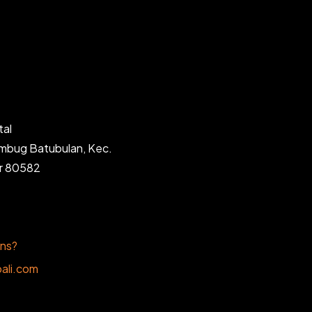
tal
ambug Batubulan, Kec.
ar 80582
ons?
ali.com