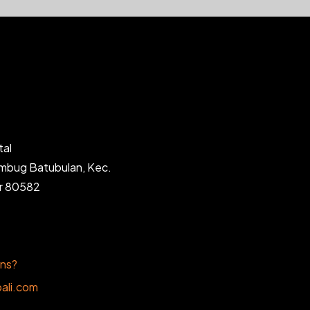
tal
ambug Batubulan, Kec.
ar 80582
ons?
ali.com