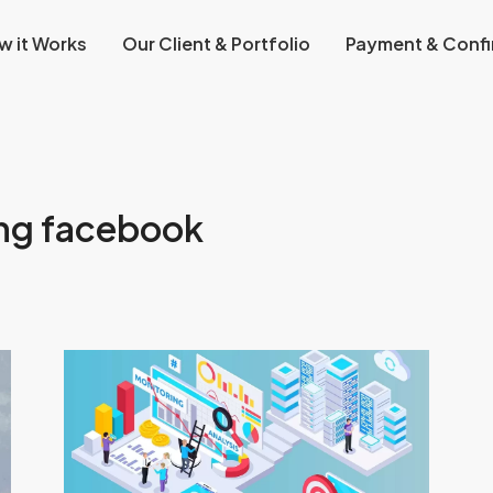
w it Works
Our Client & Portfolio
Payment & Confi
ing facebook
8
Tips
Optimasi
Digital
Marketing