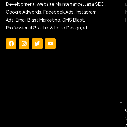
Development, Website Maintenance, Jasa SEO,
Google Adwords, Facebook Ads, Instagram
Ads, Email Blast Marketing, SMS Blast,
Professional Graphic & Logo Design, etc.
F
I
T
Y
a
n
w
o
c
s
i
u
e
t
t
t
b
a
t
u
o
g
e
b
o
r
r
e
k
a
m