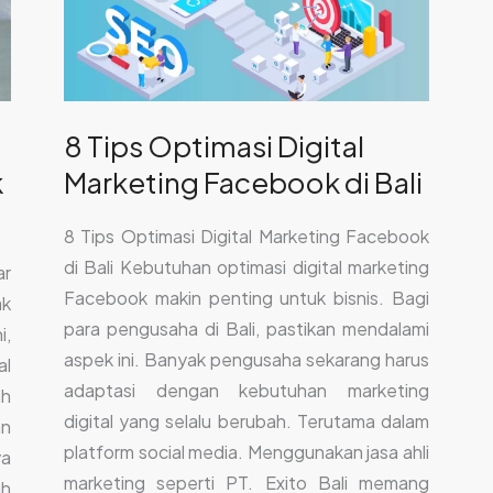
Facebook
di
Bali
8 Tips Optimasi Digital
k
Marketing Facebook di Bali
8 Tips Optimasi Digital Marketing Facebook
di Bali Kebutuhan optimasi digital marketing
ar
Facebook makin penting untuk bisnis. Bagi
ak
para pengusaha di Bali, pastikan mendalami
i,
aspek ini. Banyak pengusaha sekarang harus
al
adaptasi dengan kebutuhan marketing
ah
digital yang selalu berubah. Terutama dalam
an
platform social media. Menggunakan jasa ahli
ya
marketing seperti PT. Exito Bali memang
uh