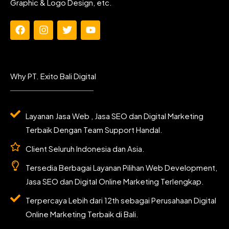
Graphic & Logo Design, etc.
F
I
T
Y
a
n
w
o
c
s
i
u
e
t
t
t
b
a
t
u
Why PT. Exito Bali Digital
o
g
e
b
o
r
r
e
k
a
m
Layanan Jasa Web , Jasa SEO dan Digital Marketing
Terbaik Dengan Team Support Handal.
Client Seluruh Indonesia dan Asia.
Tersedia Berbagai Layanan Pilihan Web Development,
Jasa SEO dan Digital Online Marketing Terlengkap.
Terpercaya Lebih dari 12th sebagai Perusahaan Digital
Online Marketing Terbaik di Bali.