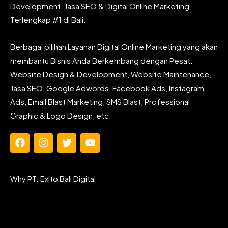
Development, Jasa SEO & Digital Online Marketing
Terlengkap #1 di Bali.
Berbagai pilihan Layanan Digital Online Marketing yang akan
membantu Bisnis Anda Berkembang dengan Pesat.
Website Design & Development, Website Maintenance,
Jasa SEO, Google Adwords, Facebook Ads, Instagram
Ads, Email Blast Marketing, SMS Blast, Professional
Graphic & Logo Design, etc.
F
I
T
Y
a
n
w
o
c
s
i
u
e
t
t
t
Why PT. Exito Bali Digital
b
a
t
u
o
g
e
b
o
r
r
e
k
a
m