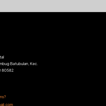
tal
ambug Batubulan, Kec.
ar 80582
ons?
ali.com