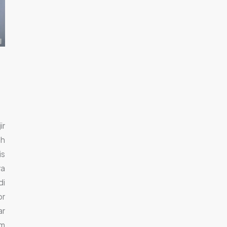
ir
ah
is
ya
di
or
ar
am