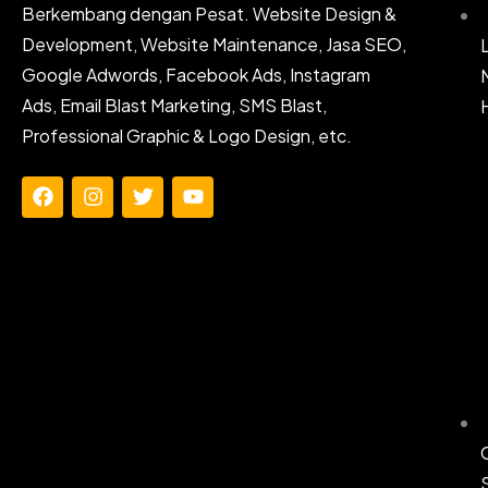
Berkembang dengan Pesat. Website Design &
Development, Website Maintenance, Jasa SEO,
Google Adwords, Facebook Ads, Instagram
Ads, Email Blast Marketing, SMS Blast,
Professional Graphic & Logo Design, etc.
F
I
T
Y
a
n
w
o
c
s
i
u
e
t
t
t
b
a
t
u
o
g
e
b
o
r
r
e
k
a
m