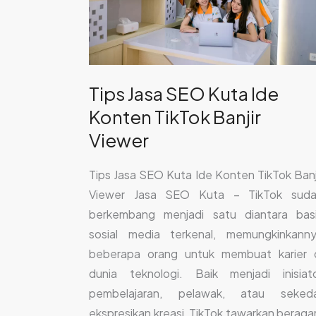
Konten
TikTok
Banjir
Viewer
Tips Jasa SEO Kuta Ide
Konten TikTok Banjir
Viewer
Tips Jasa SEO Kuta Ide Konten TikTok Banj
Viewer Jasa SEO Kuta – TikTok sud
berkembang menjadi satu diantara bas
sosial media terkenal, memungkinkann
beberapa orang untuk membuat karier 
dunia teknologi. Baik menjadi inisiat
pembelajaran, pelawak, atau seked
ekspresikan kreasi, TikTok tawarkan berag