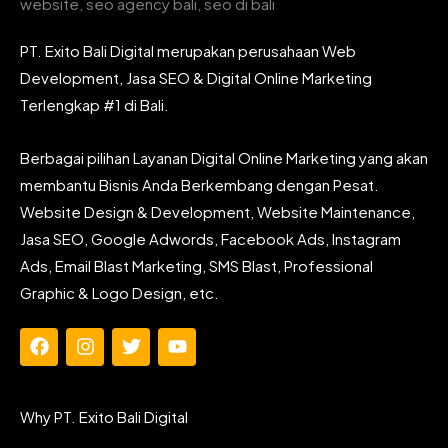
PT. Exito Bali Digital merupakan perusahaan Web
Development, Jasa SEO & Digital Online Marketing
Terlengkap #1 di Bali.
Berbagai pilihan Layanan Digital Online Marketing yang akan
membantu Bisnis Anda Berkembang dengan Pesat.
Website Design & Development, Website Maintenance,
Jasa SEO, Google Adwords, Facebook Ads, Instagram
Ads, Email Blast Marketing, SMS Blast, Professional
Graphic & Logo Design, etc.
F
I
T
Y
a
n
w
o
c
s
i
u
e
t
t
t
Why PT. Exito Bali Digital
b
a
t
u