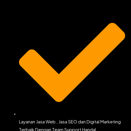
o
g
e
b
o
r
r
e
k
a
m
Layanan Jasa Web , Jasa SEO dan Digital Marketing
Terbaik Dengan Team Support Handal.