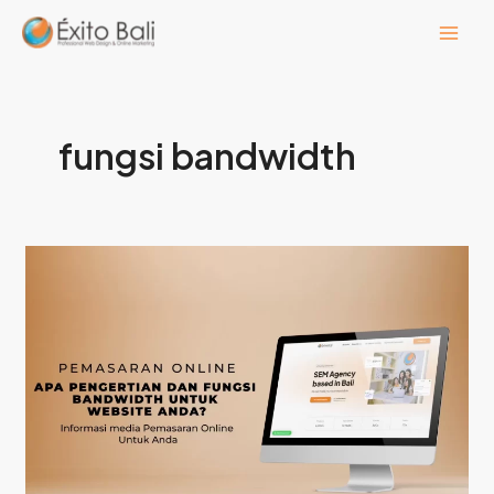
Lewati
ke
konten
fungsi bandwidth
Apa
Pengertian
dan
Fungsi
Bandwidth
Untuk
website
Anda?