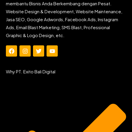
membantu Bisnis Anda Berkembang dengan Pesat.
Website Design & Development, Website Maintenance,
Jasa SEO, Google Adwords, Facebook Ads, Instagram
Ads, Email Blast Marketing, SMS Blast, Professional
Graphic & Logo Design, etc.
F
I
T
Y
a
n
w
o
c
s
i
u
e
t
t
t
Why PT. Exito Bali Digital
b
a
t
u
o
g
e
b
o
r
r
e
k
a
m