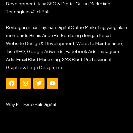
Development, Jasa SEO & Digital Online Marketing
Terlengkap #1 di Bali.
Berbagai pilihan Layanan Digital Online Marketing yang akan
membantu Bisnis Anda Berkembang dengan Pesat.
Website Design & Development, Website Maintenance,
Jasa SEO, Google Adwords, Facebook Ads, Instagram
Ads, Email Blast Marketing, SMS Blast, Professional
Graphic & Logo Design, etc.
F
I
T
Y
a
n
w
o
c
s
i
u
e
t
t
t
Why PT. Exito Bali Digital
b
a
t
u
o
g
e
b
o
r
r
e
k
a
m