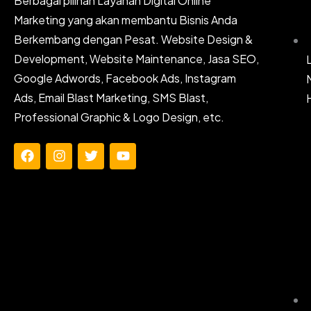
Berbagai pilihan Layanan Digital Online
Marketing yang akan membantu Bisnis Anda
Berkembang dengan Pesat. Website Design &
Development, Website Maintenance, Jasa SEO,
Google Adwords, Facebook Ads, Instagram
Ads, Email Blast Marketing, SMS Blast,
Professional Graphic & Logo Design, etc.
F
I
T
Y
a
n
w
o
c
s
i
u
e
t
t
t
b
a
t
u
o
g
e
b
o
r
r
e
k
a
m