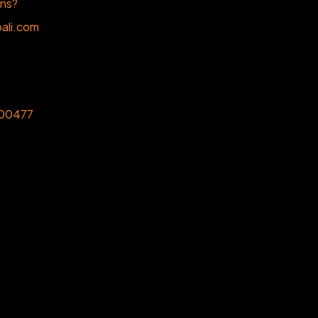
ons?
ali.com
00477