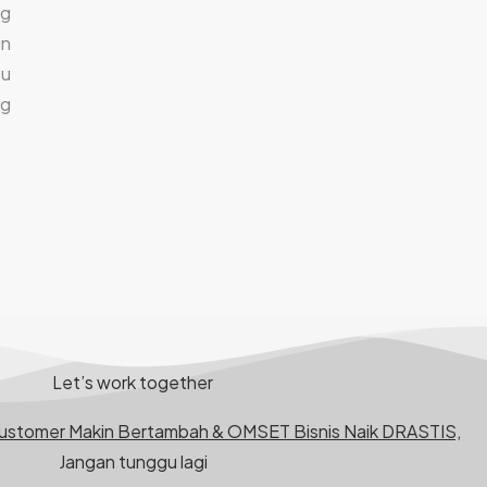
ng
n
tu
ng
Let’s work together
Customer Makin Bertambah & OMSET Bisnis Naik DRASTIS,
Jangan tunggu lagi