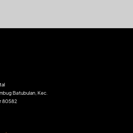
tal
ambug Batubulan, Kec.
ar 80582