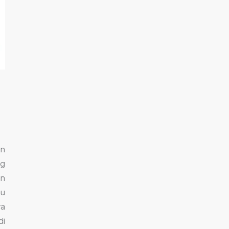
an
ng
an
mu
a
di