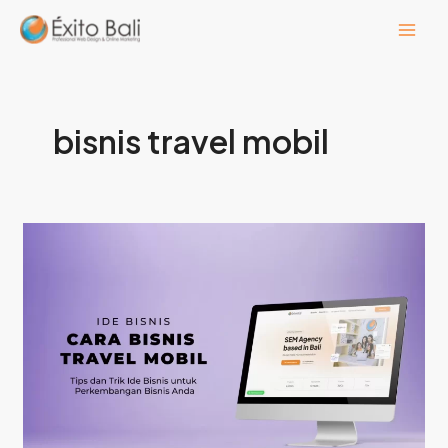
Lewati
ke
konten
bisnis travel mobil
Tutorial:
Cara
Bisnis
Travel
Mobil
yang
Sukses