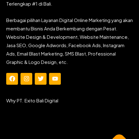
Terlengkap #1 di Bali.
Berbagai pilihan Layanan Digital Online Marketing yang akan
membantu Bisnis Anda Berkembang dengan Pesat.
Website Design & Development, Website Maintenance,
Jasa SEO, Google Adwords, Facebook Ads, Instagram
Ads, Email Blast Marketing, SMS Blast, Professional
Graphic & Logo Design, etc.
F
I
T
Y
a
n
w
o
c
s
i
u
e
t
t
t
Why PT. Exito Bali Digital
b
a
t
u
o
g
e
b
o
r
r
e
k
a
m