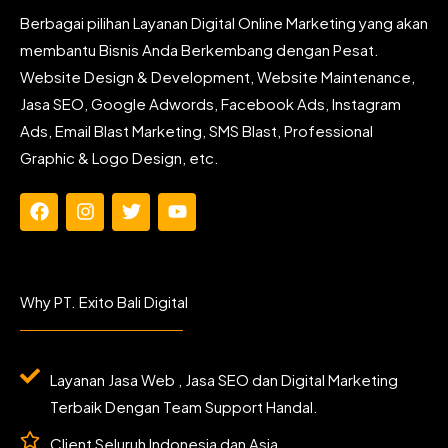
Berbagai pilihan Layanan Digital Online Marketing yang akan
membantu Bisnis Anda Berkembang dengan Pesat.
Website Design & Development, Website Maintenance,
Jasa SEO, Google Adwords, Facebook Ads, Instagram
Ads, Email Blast Marketing, SMS Blast, Professional
Graphic & Logo Design, etc.
F
I
T
Y
a
n
w
o
c
s
i
u
e
t
t
t
b
a
t
u
Why PT. Exito Bali Digital
o
g
e
b
o
r
r
e
k
a
m
Layanan Jasa Web , Jasa SEO dan Digital Marketing
Terbaik Dengan Team Support Handal.
Client Seluruh Indonesia dan Asia.