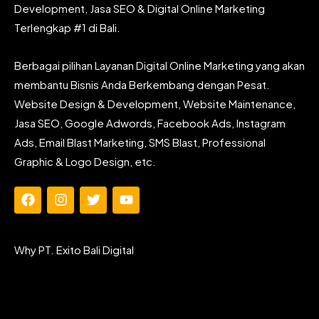
Development, Jasa SEO & Digital Online Marketing
Terlengkap #1 di Bali.
Berbagai pilihan Layanan Digital Online Marketing yang akan
membantu Bisnis Anda Berkembang dengan Pesat.
Website Design & Development, Website Maintenance,
Jasa SEO, Google Adwords, Facebook Ads, Instagram
Ads, Email Blast Marketing, SMS Blast, Professional
Graphic & Logo Design, etc.
F
I
T
Y
a
n
w
o
c
s
i
u
e
t
t
t
Why PT. Exito Bali Digital
b
a
t
u
o
g
e
b
o
r
r
e
k
a
m