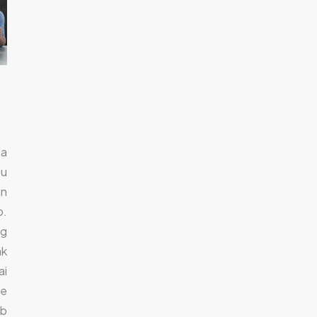
da
tu
an
p.
ng
nk
ai
le
eb