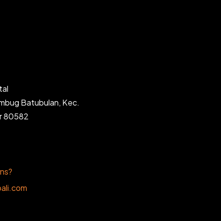
tal
ambug Batubulan, Kec.
ar 80582
ons?
ali.com