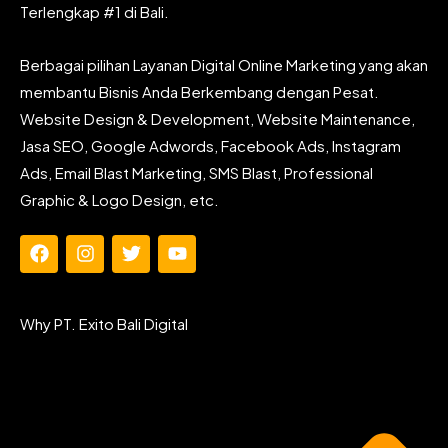
Terlengkap #1 di Bali.
Berbagai pilihan Layanan Digital Online Marketing yang akan
membantu Bisnis Anda Berkembang dengan Pesat.
Website Design & Development, Website Maintenance,
Jasa SEO, Google Adwords, Facebook Ads, Instagram
Ads, Email Blast Marketing, SMS Blast, Professional
Graphic & Logo Design, etc.
F
I
T
Y
a
n
w
o
c
s
i
u
e
t
t
t
Why PT. Exito Bali Digital
b
a
t
u
o
g
e
b
o
r
r
e
k
a
m