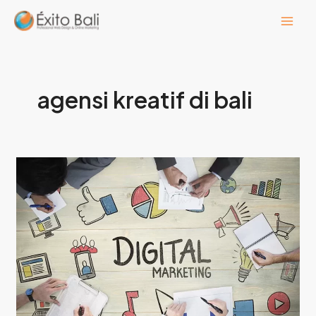
Lewati
ke
konten
agensi kreatif di bali
Sedang
Cari
Creative
Agency
Bali?
Simak
Tips
Ini!