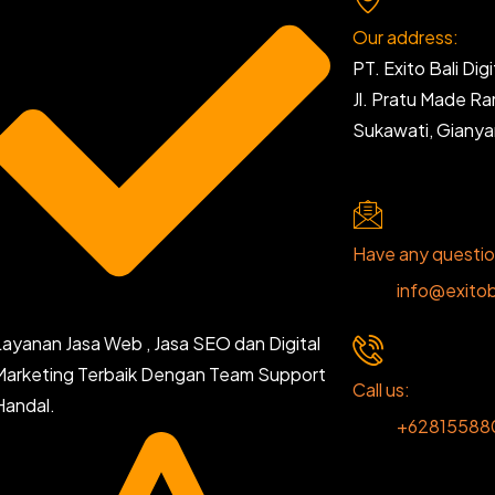
Our address:
PT. Exito Bali Digi
Jl. Pratu Made R
Sukawati, Giany
Have any questi
info@exitob
Layanan Jasa Web , Jasa SEO dan Digital
Marketing Terbaik Dengan Team Support
Call us:
Handal.
+62815588