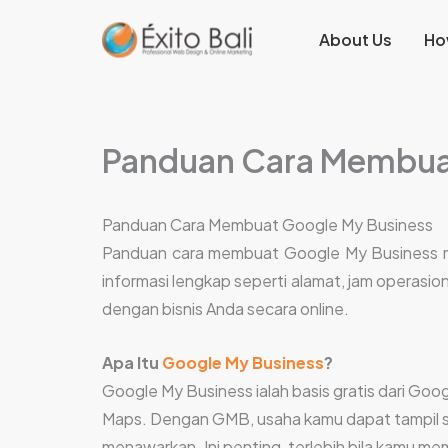
Lewati
About Us
Ho
ke
konten
Panduan Cara Membua
Panduan Cara Membuat Google My Business
Panduan cara membuat Google My Business mem
informasi lengkap seperti alamat, jam operasi
dengan bisnis Anda secara online.
Apa Itu
Google My Business
?
Google My Business ialah basis gratis dari G
Maps. Dengan GMB, usaha kamu dapat tampil s
menawarkan. Ini penting, terlebih bila kamu me