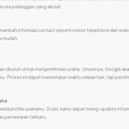
mu ke pelanggan yang akurat.
mbah informasi contact seperti nomor telephone dan website
a mudah.
akan disuruh untuk mengonfirmasi usaha. Umumnya, Google aka
u. Proses ini dapat memerlukan waktu sekian hari, tapi pentin
saha
ngelola profile usahamu. Di sini, kamu dapat meng-update i
tau penawaran terbaru.