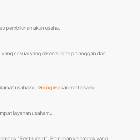
ses pembikinan akun usaha.
yang sesuai yang dikenali oleh pelanggan dan
h alamat usahamu.
Google
akan minta kamu
 tempat layanan usahamu.
kelompok “Restaurant”. Pemilihan kelompok yang