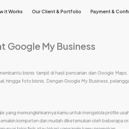
w it Works
Our Client & Portfolio
Payment & Confi
t Google My Business
bantu bisnis tampil di hasil pencarian dan Google Maps. 
onal, hingga foto bisnis. Dengan Google My Business, pelan
oogle yang memungkinkannya kamu untuk mengelola profile usa
emakin kompeten dan mudah diketemukan oleh beberapa ora
mpunyai toko fisik atau lokasi yang ingin kamu promokan.