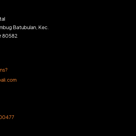
tal
ambug Batubulan, Kec.
ar 80582
ons?
ali.com
00477