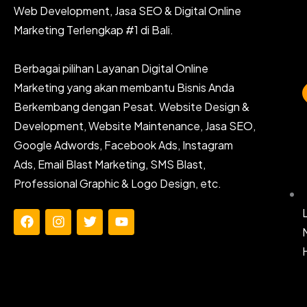
Web Development, Jasa SEO & Digital Online
Marketing Terlengkap #1 di Bali.
Berbagai pilihan Layanan Digital Online
Marketing yang akan membantu Bisnis Anda
Berkembang dengan Pesat. Website Design &
Development, Website Maintenance, Jasa SEO,
Google Adwords, Facebook Ads, Instagram
Ads, Email Blast Marketing, SMS Blast,
Professional Graphic & Logo Design, etc.
F
I
T
Y
a
n
w
o
c
s
i
u
e
t
t
t
b
a
t
u
o
g
e
b