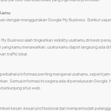
 Kamu
an dengan menggunakan Google My Business. Berikut sejuml
 My Business ialah tingkatkan visibility usahamu di mesin pe
i yang kamu menawarkan, usaha kamu dapat langsung ada di h
n traffic lokal.
baharui informasi penting mengenai usahamu, seperti jam o
an. Semua informasi ini segera ada di penelusuran Google, 
 berkunjung situs web.
memberi kesan-kesan professional dan mempermudah pelangga