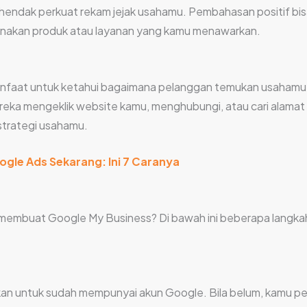
hendak perkuat rekam jejak usahamu. Pembahasan positif bis
nakan produk atau layanan yang kamu menawarkan.
nfaat untuk ketahui bagaimana pelanggan temukan usahamu 
ka mengeklik website kamu, menghubungi, atau cari alamat 
trategi usahamu.
gle Ads Sekarang: Ini 7 Caranya
a membuat Google My Business? Di bawah ini beberapa langk
n untuk sudah mempunyai akun Google. Bila belum, kamu perl