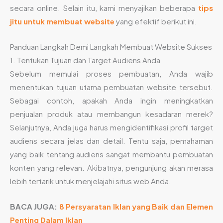
secara online. Selain itu, kami menyajikan beberapa
tips
jitu untuk membuat website
yang efektif berikut ini.
Panduan Langkah Demi Langkah Membuat Website Sukses
1. Tentukan Tujuan dan Target Audiens Anda
Sebelum memulai proses pembuatan, Anda wajib
menentukan tujuan utama pembuatan website tersebut.
Sebagai contoh, apakah Anda ingin meningkatkan
penjualan produk atau membangun kesadaran merek?
Selanjutnya, Anda juga harus mengidentifikasi profil target
audiens secara jelas dan detail. Tentu saja, pemahaman
yang baik tentang audiens sangat membantu pembuatan
konten yang relevan. Akibatnya, pengunjung akan merasa
lebih tertarik untuk menjelajahi situs web Anda.
BACA JUGA:
8 Persyaratan Iklan yang Baik dan Elemen
Penting Dalam Iklan