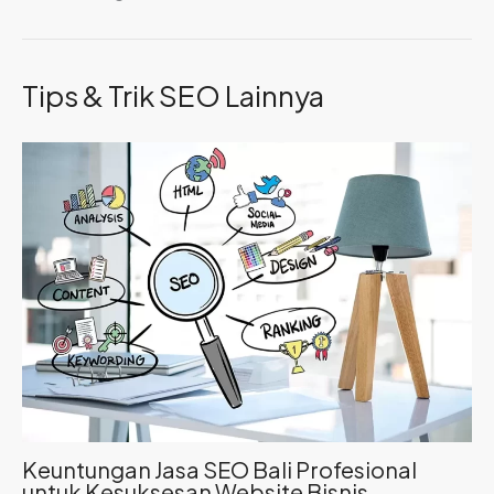
Tips & Trik SEO Lainnya
Keuntungan Jasa SEO Bali Profesional
untuk Kesuksesan Website Bisnis