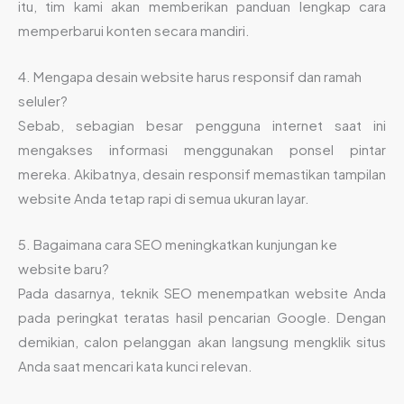
itu, tim kami akan memberikan panduan lengkap cara
memperbarui konten secara mandiri.
4. Mengapa desain website harus responsif dan ramah
seluler?
Sebab, sebagian besar pengguna internet saat ini
mengakses informasi menggunakan ponsel pintar
mereka. Akibatnya, desain responsif memastikan tampilan
website Anda tetap rapi di semua ukuran layar.
5. Bagaimana cara SEO meningkatkan kunjungan ke
website baru?
Pada dasarnya, teknik SEO menempatkan website Anda
pada peringkat teratas hasil pencarian Google. Dengan
demikian, calon pelanggan akan langsung mengklik situs
Anda saat mencari kata kunci relevan.