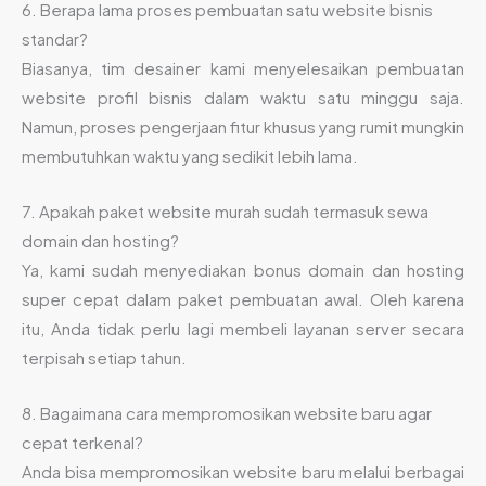
6. Berapa lama proses pembuatan satu website bisnis
standar?
Biasanya, tim desainer kami menyelesaikan pembuatan
website profil bisnis dalam waktu satu minggu saja.
Namun, proses pengerjaan fitur khusus yang rumit mungkin
membutuhkan waktu yang sedikit lebih lama.
7. Apakah paket website murah sudah termasuk sewa
domain dan hosting?
Ya, kami sudah menyediakan bonus domain dan hosting
super cepat dalam paket pembuatan awal. Oleh karena
itu, Anda tidak perlu lagi membeli layanan server secara
terpisah setiap tahun.
8. Bagaimana cara mempromosikan website baru agar
cepat terkenal?
Anda bisa mempromosikan website baru melalui berbagai