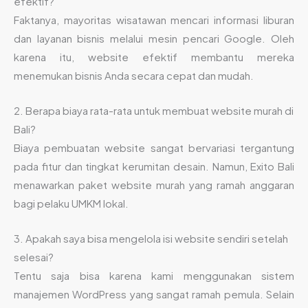
efektif?
Faktanya, mayoritas wisatawan mencari informasi liburan
dan layanan bisnis melalui mesin pencari Google. Oleh
karena itu, website efektif membantu mereka
menemukan bisnis Anda secara cepat dan mudah.
2. Berapa biaya rata-rata untuk membuat website murah di
Bali?
Biaya pembuatan website sangat bervariasi tergantung
pada fitur dan tingkat kerumitan desain. Namun, Exito Bali
menawarkan paket website murah yang ramah anggaran
bagi pelaku UMKM lokal.
3. Apakah saya bisa mengelola isi website sendiri setelah
selesai?
Tentu saja bisa karena kami menggunakan sistem
manajemen WordPress yang sangat ramah pemula. Selain