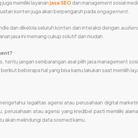
g juga memiliki layanan
jasa SEO
dan management sosial media 
uatan konten juga akan berpengaruh pada
engagement.
le dan dikelola seluruh konten dan interaksi dengan
audien
an jasa ini memang cukup solutif dan mudah.
ment?
, tentu jangan sembarangan asal pilih jasa management so
berikut beberapa hal yang bisa kamu lakukan saat memilih laya
engetahui legalitas agensi atau perusahaan digital marke
tu, perusahaan atau agensi yang kredibel pasti memiliki alama
entu akan melindungi data sosmed kamu.