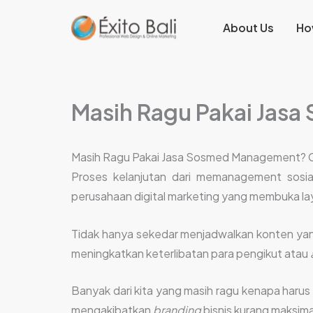
Lewati
About Us
Ho
ke
konten
Masih Ragu Pakai Jas
Masih Ragu Pakai Jasa Sosmed Management? 
Proses kelanjutan dari memanagement sosi
perusahaan digital marketing yang membuka laya
Tidak hanya sekedar menjadwalkan konten yang
meningkatkan keterlibatan para pengikut atau
Banyak dari kita yang masih ragu kenapa haru
mengakibatkan
branding
bisnis kurang maksima