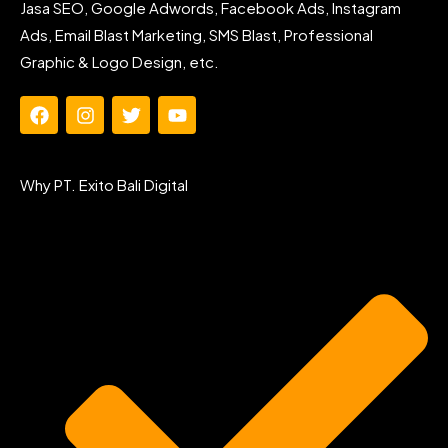
Jasa SEO, Google Adwords, Facebook Ads, Instagram
Ads, Email Blast Marketing, SMS Blast, Professional
Graphic & Logo Design, etc.
F
I
T
Y
a
n
w
o
c
s
i
u
e
t
t
t
Why PT. Exito Bali Digital
b
a
t
u
o
g
e
b
o
r
r
e
k
a
m