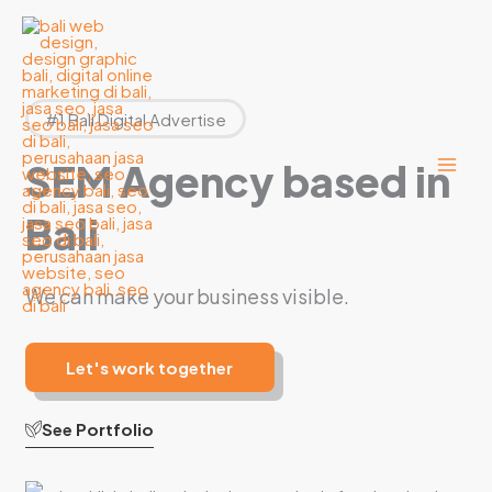
Lewati
ke
konten
#1 Bali Digital Advertise
SEM Agency based in
Bali
We can make your business visible.
Let's work together
See Portfolio