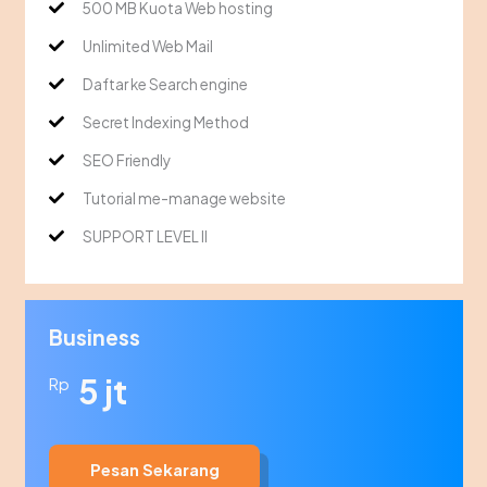
500 MB Kuota Web hosting
Unlimited Web Mail
Daftar ke Search engine
Secret Indexing Method
SEO Friendly
Tutorial me-manage website
SUPPORT LEVEL II
Business
5 jt
Rp
Pesan Sekarang