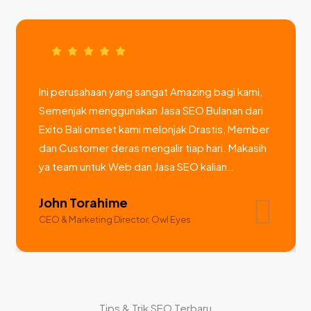
Ini perusahaan yang sangat Amazing bagi kami,
Semenjak menggunakan Jasa SEO Bulanan dari
Exito Bali omset kami melonjak Drastis, Member
dan Customer deras mengalir tiap hari. Makasih
ya team untuk Web dan Jasa SEO kalian..
John Torahime
CEO & Marketing Director, Owl Eyes
Tips & Trik SEO Terbaru