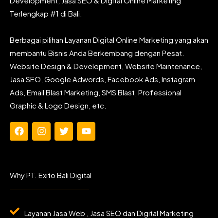
Development, Jasa SEO & Digital Online Marketing
Terlengkap #1 di Bali.
Berbagai pilihan Layanan Digital Online Marketing yang akan
membantu Bisnis Anda Berkembang dengan Pesat.
Website Design & Development, Website Maintenance,
Jasa SEO, Google Adwords, Facebook Ads, Instagram
Ads, Email Blast Marketing, SMS Blast, Professional
Graphic & Logo Design, etc.
F
I
T
Y
a
n
w
o
c
s
i
u
e
t
t
t
b
a
t
u
Why PT. Exito Bali Digital
o
g
e
b
o
r
r
e
k
a
m
Layanan Jasa Web , Jasa SEO dan Digital Marketing