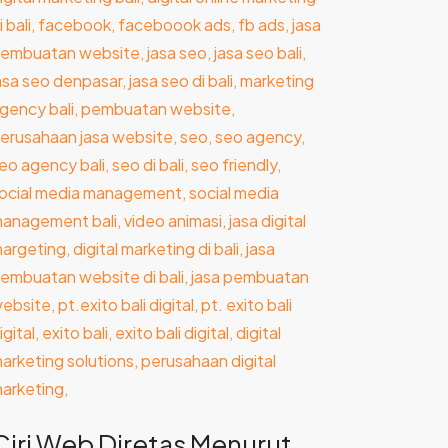
embuatan
ebsite
i
ali
Ciri Web Diretas Menurut