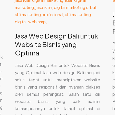
Jasa Web Design Bali untuk
Website Bisnis yang
P
W
Optimal
ik
k
a,
Jasa Web Design Bali untuk Website Bisnis
u
n-
yang Optimal Jasa web design Bali menjadi
k
an
solusi tepat untuk menciptakan website
c
i.
bisnis yang responsif dan nyaman diakses
b
nd
oleh semua perangkat. Salah satu ciri
p
an
website bisnis yang baik adalah
P
ng
kemampuannya untuk tampil optimal di
b
n.