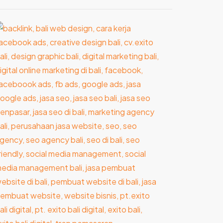
asa
embuat
ebsite
i
ali
ikin
ebsite
akin
rofesional