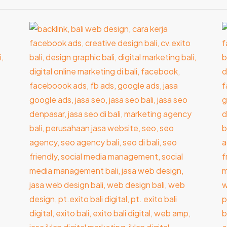
Jasa
J
Web
P
Design
W
Bali
d
untuk
B
Website
B
Bisnis
W
yang
M
Optimal
P