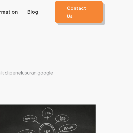
Contact
rmation
Blog
Us
ik di penelusuran google
asa
ebsite
ali