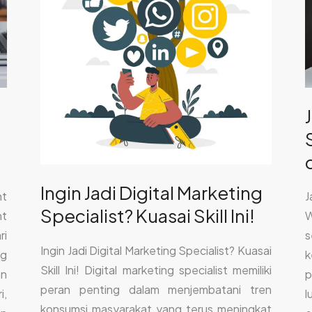
Marketing
S
Specialist?
S
Kuasai
M
Skill
W
Ini!
d
N
Ingin Jadi Digital Marketing
nt
J
Specialist? Kuasai Skill Ini!
nt
W
ri
s
Ingin Jadi Digital Marketing Specialist? Kuasai
ng
Skill Ini! Digital marketing specialist memiliki
an
p
peran penting dalam menjembatani tren
i,
l
konsumsi masyarakat yang terus meningkat