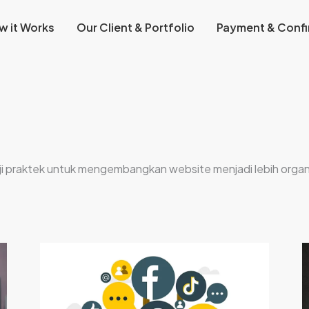
w it Works
Our Client & Portfolio
Payment & Confi
i uji praktek untuk mengembangkan website menjadi lebih organ
Ingin
J
Jadi
W
Digital
B