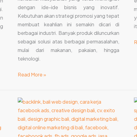
in
e
dengan ide-ide bisnis yang inovatif.
i.
m
Kebutuhan akan strategi promosi yang tepat
an
y
membuat keahlian ini semakin dicari di
ng
i
berbagai industri. Banyak produk diluncurkan
sebagai solusi atas berbagai permasalahan,
R
mulai dari makanan, pakaian, hingga
teknologi.
Read More »
Jenis
C
Layanan
Digital
D
Marketing
M
di
J