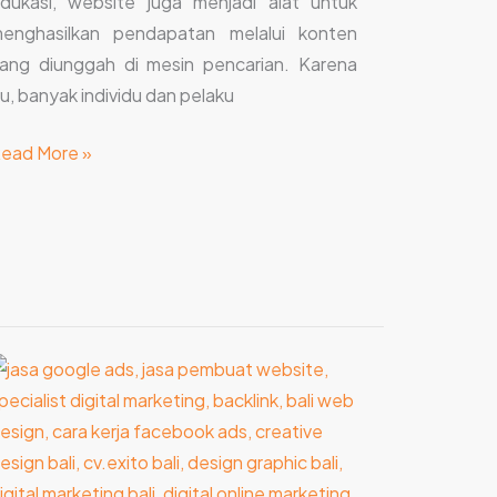
dukasi, website juga menjadi alat untuk
enghasilkan pendapatan melalui konten
ang diunggah di mesin pencarian. Karena
tu, banyak individu dan pelaku
ead More »
iri
Web
iretas
enurut
asa