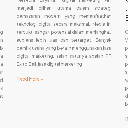
menjadi pilihan utama dalam strategi
pemasaran modern yang memanfaatkan
teknologi digital secara maksimal. Media ini
ng
terbukti sangat potensial dalam menjangkau
C
in
audiens lebih luas dan tertarget. Banyak
W
ib
pemilik usaha yang beralih menggunakan jasa
p
ma
digital marketing, salah satunya adalah PT
s
ja
Exito Bali, jasa digital marketing
p
r
s
Read More »
si
w
ak
p
nt
b
R