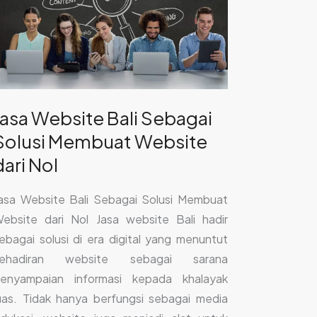
ebagai
olusi
embuat
ebsite
ari
ol
Jasa Website Bali Sebagai
Solusi Membuat Website
dari Nol
asa Website Bali Sebagai Solusi Membuat
ebsite dari Nol Jasa website Bali hadir
ebagai solusi di era digital yang menuntut
kehadiran website sebagai sarana
enyampaian informasi kepada khalayak
uas. Tidak hanya berfungsi sebagai media