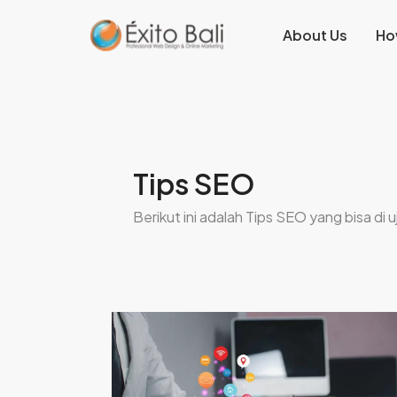
Lewati
About Us
Ho
ke
konten
Tips SEO
Berikut ini adalah Tips SEO yang bisa d
Strategi
Memilih
Website