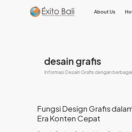
Lewati
About Us
Ho
ke
konten
desain grafis
Informasi Desain Grafis dengan berbagai 
Fungsi Design Grafis dala
Fungsi
Design
Era Konten Cepat
Grafis