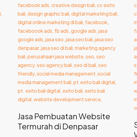
Pembuatan
A
Website
u
Termurah
J
di
W
Denpasar
d
Jasa Pembuatan Website
Termurah di Denpasar