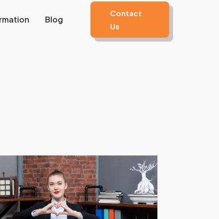
Contact
rmation
Blog
Us
owongan
erja
esain
rafis
i