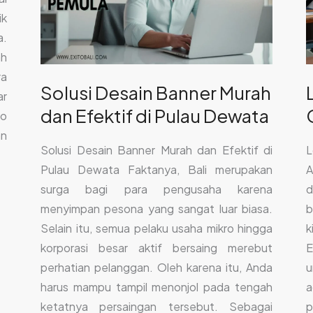
Efektif
E
ik
di
B
a.
Pulau
ah
Dewata
ra
Solusi Desain Banner Murah
ar
dan Efektif di Pulau Dewata
go
an
L
Solusi Desain Banner Murah dan Efektif di
A
Pulau Dewata Faktanya, Bali merupakan
d
surga bagi para pengusaha karena
b
menyimpan pesona yang sangat luar biasa.
k
Selain itu, semua pelaku usaha mikro hingga
E
korporasi besar aktif bersaing merebut
u
perhatian pelanggan. Oleh karena itu, Anda
a
harus mampu tampil menonjol pada tengah
p
ketatnya persaingan tersebut. Sebagai