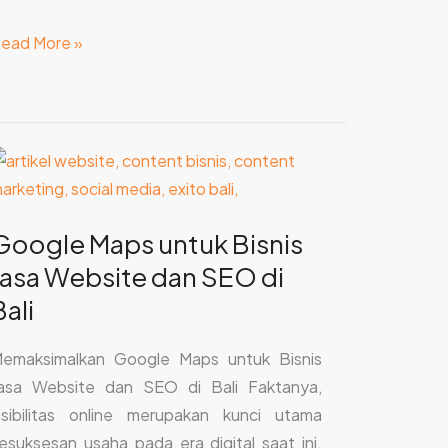
ead More »
oogle
aps
ntuk
Google Maps untuk Bisnis
isnis
Jasa Website dan SEO di
asa
ebsite
Bali
an
SEO
emaksimalkan Google Maps untuk Bisnis
i
asa Website dan SEO di Bali Faktanya,
ali
isibilitas online merupakan kunci utama
esuksesan usaha pada era digital saat ini.