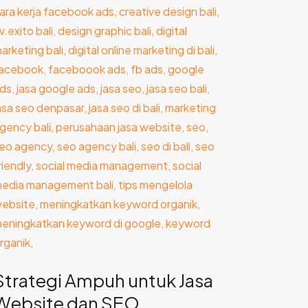
mpuh
ntuk
asa
ebsite
an
SEO
Strategi Ampuh untuk Jasa
Website dan SEO