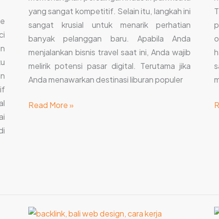
yang sangat kompetitif. Selain itu, langkah ini
T
le
sangat krusial untuk menarik perhatian
p
ci
banyak pelanggan baru. Apabila Anda
o
an
menjalankan bisnis travel saat ini, Anda wajib
h
ku
melirik potensi pasar digital. Terutama jika
s
an
Anda menawarkan destinasi liburan populer
m
if
al
Read More »
R
ai
di
Jasa
S