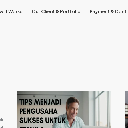
w it Works
Our Client & Portfolio
Payment & Confi
Solusi
L
Desain
K
Banner
D
Murah
G
li
dan
d
al