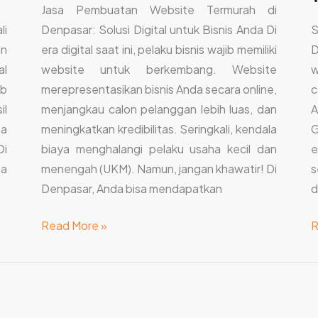
Jasa Pembuatan Website Termurah di
li
Denpasar: Solusi Digital untuk Bisnis Anda Di
S
an
era digital saat ini, pelaku bisnis wajib memiliki
D
al
website untuk berkembang. Website
w
ib
merepresentasikan bisnis Anda secara online,
c
l
menjangkau calon pelanggan lebih luas, dan
A
sa
meningkatkan kredibilitas. Seringkali, kendala
G
Di
biaya menghalangi pelaku usaha kecil dan
e
sa
menengah (UKM). Namun, jangan khawatir! Di
s
Denpasar, Anda bisa mendapatkan
d
Read More »
R