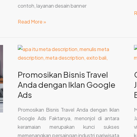
contoh, layanan desain banner
R
Read More »
Promosikan
G
Bisnis
M
Travel
u
Promosikan Bisnis Travel
Anda
B
Anda dengan Iklan Google
dengan
J
Iklan
W
Ads
Google
d
Ads
Promosikan Bisnis Travel Anda dengan Iklan
M
d
Google Ads Faktanya, menonjol di antara
J
B
keramaian merupakan kunci sukses
v
memenangkan persaingan industri pariwisata
k