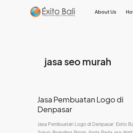
Lewati
About Us
Ho
ke
konten
jasa seo murah
Jasa Pembuatan Logo di
Jasa
Pembuatan
Denpasar
Logo
di
Jasa Pembuatan Logo di Denpasar: Exito Ba
Denpasar
Solusi Branding Bisnis Anda Pada era digit