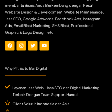
membantu Bisnis Anda Berkembang dengan Pesat.
Website Design & Development, Website Maintenance,
Jasa SEO, Google Adwords, Facebook Ads, Instagram
Ads, Email Blast Marketing, SMS Blast, Professional
Graphic & Logo Design, etc.
F
I
T
Y
a
n
w
o
c
s
i
u
e
t
t
t
b
a
t
u
Why PT. Exito Bali Digital
o
g
e
b
o
r
r
e
k
a
m
Layanan Jasa Web , Jasa SEO dan Digital Marketing
Terbaik Dengan Team Support Handal.
Client Seluruh Indonesia dan Asia.