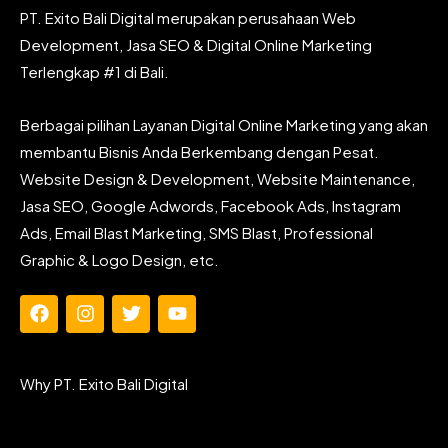
PT. Exito Bali Digital merupakan perusahaan Web
Development, Jasa SEO & Digital Online Marketing
Terlengkap #1 di Bali.
Berbagai pilihan Layanan Digital Online Marketing yang akan
membantu Bisnis Anda Berkembang dengan Pesat.
Website Design & Development, Website Maintenance,
Jasa SEO, Google Adwords, Facebook Ads, Instagram
Ads, Email Blast Marketing, SMS Blast, Professional
Graphic & Logo Design, etc.
F
I
T
Y
a
n
w
o
c
s
i
u
e
t
t
t
Why PT. Exito Bali Digital
b
a
t
u
o
g
e
b
o
r
r
e