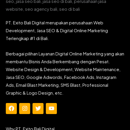
PT. Exito Bali Digital merupakan perusahaan Web
Development, Jasa SEO & Digital Online Marketing
Terlengkap #1 di Bali.
Berbagai pilihan Layanan Digital Online Marketing yang akan
membantu Bisnis Anda Berkembang dengan Pesat.
Website Design & Development, Website Maintenance,
Jasa SEO, Google Adwords, Facebook Ads, Instagram
Ads, Email Blast Marketing, SMS Blast, Professional
Graphic & Logo Design, etc.
F
I
T
Y
a
n
w
o
c
s
i
u
e
t
t
t
Why PT. Exito Bali Digital