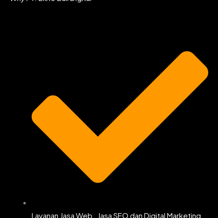
b
a
t
u
o
g
e
b
o
r
r
e
k
a
m
Layanan Jasa Web , Jasa SEO dan Digital Marketing