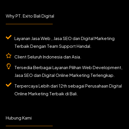
c
s
i
u
e
t
t
t
b
a
t
u
Why PT. Exito Bali Digital
o
g
e
b
o
r
r
e
k
a
m
Layanan Jasa Web , Jasa SEO dan Digital Marketing
Terbaik Dengan Team Support Handal.
Client Seluruh Indonesia dan Asia.
Tersedia Berbagai Layanan Pilihan Web Development,
Jasa SEO dan Digital Online Marketing Terlengkap.
Terpercaya Lebih dari 12th sebagai Perusahaan Digital
Online Marketing Terbaik di Bali.
Hubung Kami