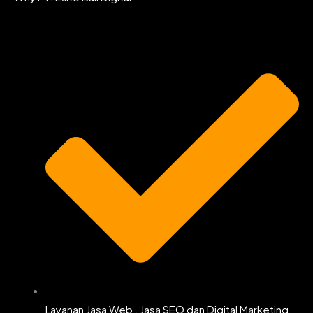
b
a
t
u
o
g
e
b
o
r
r
e
k
a
m
Layanan Jasa Web , Jasa SEO dan Digital Marketing