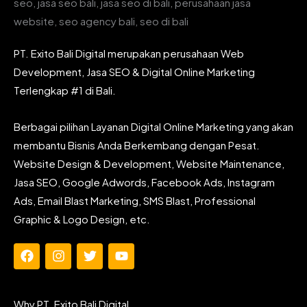
PT. Exito Bali Digital merupakan perusahaan Web
Development, Jasa SEO & Digital Online Marketing
Terlengkap #1 di Bali.
Berbagai pilihan Layanan Digital Online Marketing yang akan
membantu Bisnis Anda Berkembang dengan Pesat.
Website Design & Development, Website Maintenance,
Jasa SEO, Google Adwords, Facebook Ads, Instagram
Ads, Email Blast Marketing, SMS Blast, Professional
Graphic & Logo Design, etc.
F
I
T
Y
a
n
w
o
c
s
i
u
e
t
t
t
Why PT. Exito Bali Digital